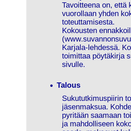
Tavoitteena on, että
vuorollaan yhden kok
toteuttamisesta.
Kokousten ennakkoilm
(www.suvannonsuvut.
Karjala-lehdessä. K
toimittaa pöytäkirja 
sivulle.
Talous
Sukututkimuspiirin toi
jäsenmaksua. Kohdeal
pyritään saamaan to
ja mahdolliseen kokou