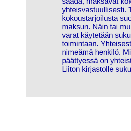
saada, maksavat kok
yhteisvastuullisesti.
kokoustarjoilusta su
maksun. Näin tai muu
varat käytetään sukut
toimintaan. Yhteise
nimeämä henkilö. Mik
päättyessä on yhteist
Liiton kirjastolle su