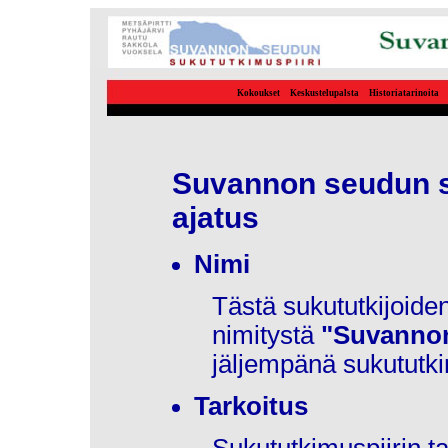
Kokoukset
Keskustelupalsta
Historiatarinoita
Suvannon seudun su
ajatus
Nimi
Tästä sukututkijoid
nimitystä
"Suvannon
jäljempänä sukututki
Tarkoitus