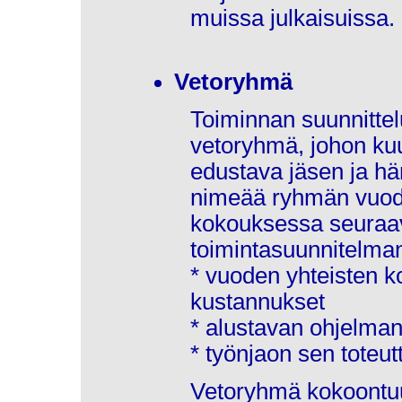
muissa julkaisuissa.
Vetoryhmä
Toiminnan suunnittel
vetoryhmä, johon kuu
edustava jäsen ja hä
nimeää ryhmän vuod
kokouksessa seuraav
toimintasuunnitelman
* vuoden yhteisten k
kustannukset
* alustavan ohjelman
* työnjaon sen toteut
Vetoryhmä kokoontuu