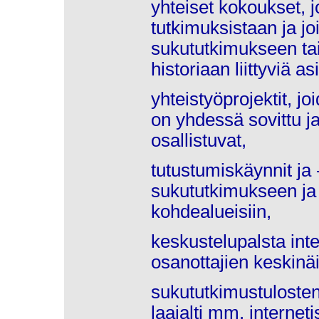
yhteiset kokoukset, j
tutkimuksistaan ja joi
sukututkimukseen ta
historiaan liittyviä asi
yhteistyöprojektit, jo
on yhdessä sovittu ja
osallistuvat,
tutustumiskäynnit ja -
sukututkimukseen ja er
kohdealueisiin,
keskustelupalsta inte
osanottajien keskinä
sukututkimustuloste
laajalti mm. internet