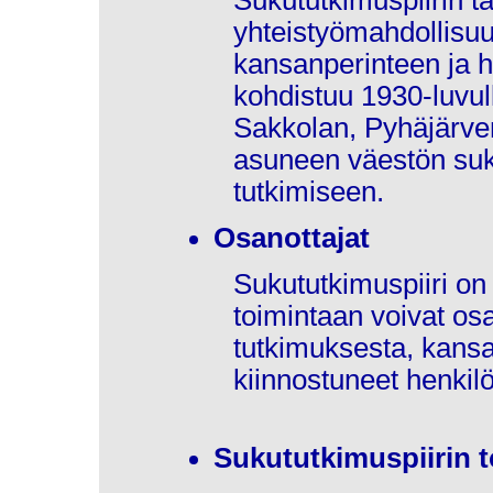
Sukututkimuspiirin ta
yhteistyömahdollisuu
kansanperinteen ja hi
kohdistuu 1930-luvul
Sakkolan, Pyhäjärven
asuneen väestön suku
tutkimiseen.
Osanottajat
Sukututkimuspiiri on 
toimintaan voivat osa
tutkimuksesta, kansa
kiinnostuneet henkilö
Sukututkimuspiirin 