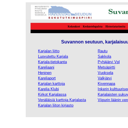
Kokoukset
Keskustelupalsta
Historiatarinoita
Suvannon seutuun, karjalaisuutee
Karjalan liitto
Rautu
Luovutettu Karjala
Sakkola
Karjala-tietokanta
Pyhäjärvi Vpl
Kareliaani
Metsäpirtti
Heninen
Vuoksela
Kareliaport
Valkjärvi
Karjalan karttoja
Kivennapa
Karelia Klubi
Inkerin kulttuurise
Kirkot Karjalassa
Karjalaisten sukuyh
Venäläisiä karttoja Karjalasta
Viipurin läänin ver
Karjalan liiton kirjasto