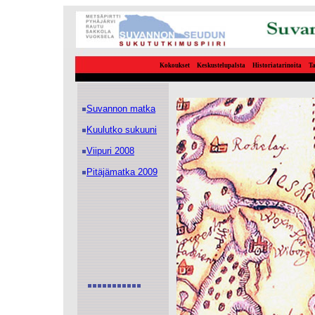
Kokoukset
Keskustelupalsta
Historiatarinoita
Ta
Suvannon matka
Kuulutko sukuuni
Viipuri 2008
Pitäjämatka 2009