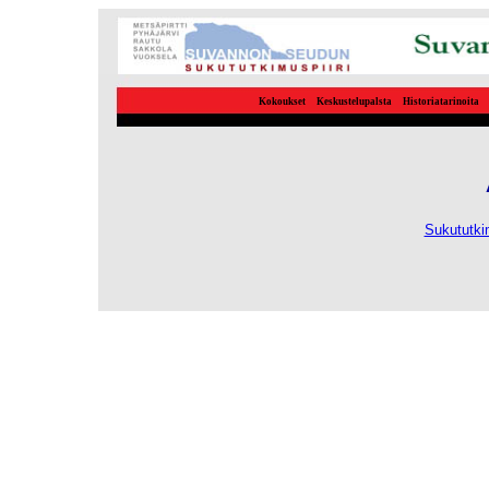
Kokoukset
Keskustelupalsta
Historiatarinoita
Sukututki